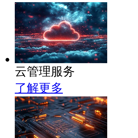
云管理服务
了解更多