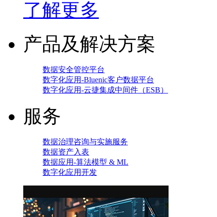
了解更多
产品及解决方案
数据安全管控平台
数字化应用-Bluenic客户数据平台
数字化应用-云捷集成中间件（ESB）
服务
数据治理咨询与实施服务
数据资产入表
数据应用-算法模型 & ML
数字化应用开发