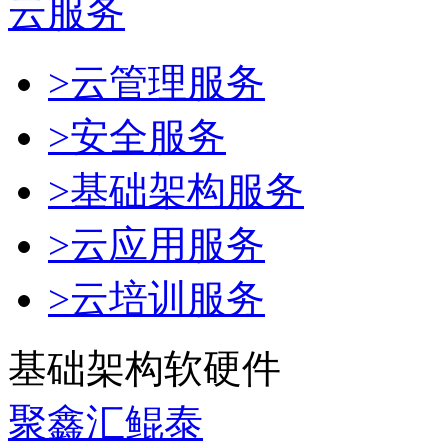
云服务
>云管理服务
>安全服务
>基础架构服务
>云应用服务
>云培训服务
基础架构软硬件
聚鑫汇鲲泰