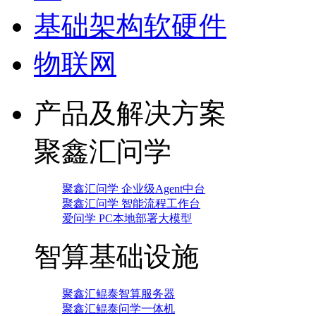
基础架构软硬件
物联网
产品及解决方案
聚鑫汇问学
聚鑫汇问学 企业级Agent中台
聚鑫汇问学 智能流程工作台
爱问学 PC本地部署大模型
智算基础设施
聚鑫汇鲲泰智算服务器
聚鑫汇鲲泰问学一体机