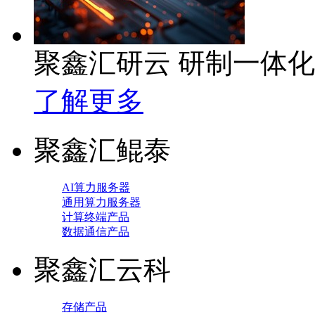
聚鑫汇研云 研制一体
了解更多
聚鑫汇鲲泰
AI算力服务器
通用算力服务器
计算终端产品
数据通信产品
聚鑫汇云科
存储产品