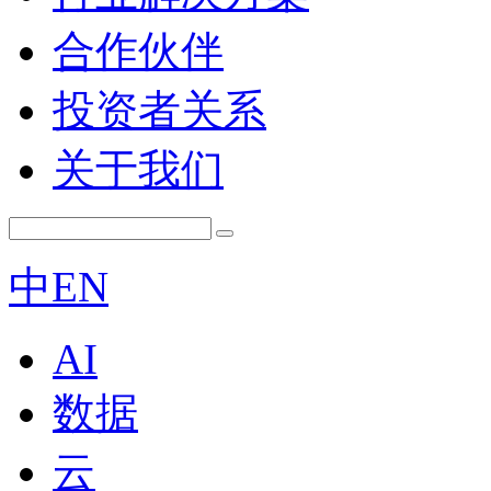
合作伙伴
投资者关系
关于我们
中
EN
AI
数据
云