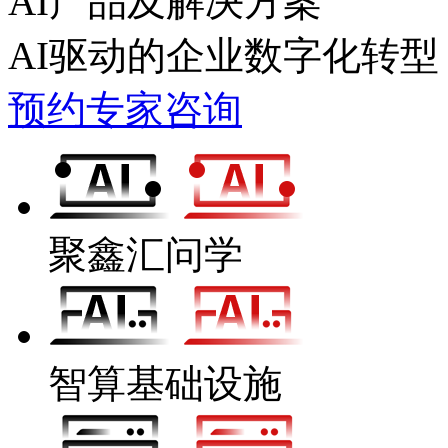
AI产品及解决方案
AI驱动的企业数字化转型
预约专家咨询
聚鑫汇问学
智算基础设施