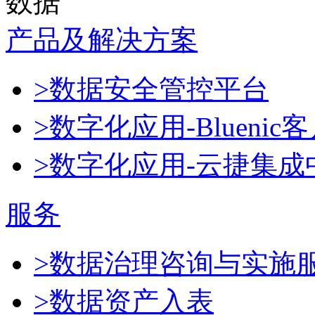
数据
产品及解决方案
>数据安全管控平台
>数字化应用-Blueni
>数字化应用-云捷集成
服务
>数据治理咨询与实施
>数据资产入表