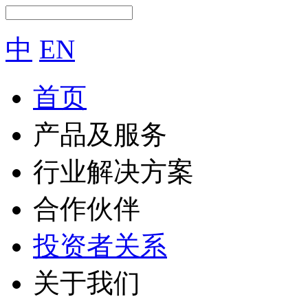
中
EN
首页
产品及服务
行业解决方案
合作伙伴
投资者关系
关于我们